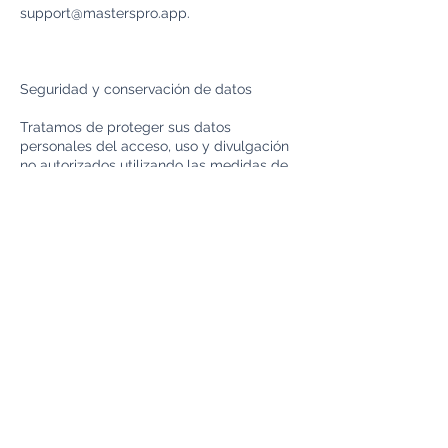
support@masterspro.app
.
Seguridad y conservación de datos
Tratamos de proteger sus datos
personales del acceso, uso y divulgación
no autorizados utilizando las medidas de
seguridad físicas, técnicas, organizativas y
administrativas adecuadas en función del
tipo de datos personales y de la forma en
que los tratamos.
También debe ayudar a proteger sus
datos seleccionando y protegiendo
adecuadamente su contraseña y/u otro
mecanismo de inicio de sesión; limitando
el acceso a su computadora o dispositivo
y a su navegador, y cerrando la sesión
cuando haya terminado de acceder a su
cuenta. Aunque trabajamos para proteger